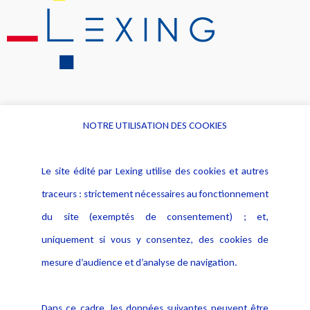
NOTRE UTILISATION DES COOKIES
Informations
Navigation
Le site édité par Lexing utilise des cookies et autres
Alerte professionnelle
Activités
traceurs : strictement nécessaires au fonctionnement
Déclaration d'accessibilité
Actualités
du site (exemptés de consentement) ; et,
Notice Légale
Evènement
Politique de protection des
uniquement si vous y consentez, des cookies de
Publications
données
mesure d’audience et d’analyse de navigation.
Politique cookies
Contact
Dans ce cadre, les données suivantes peuvent être