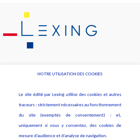
NOTRE UTILISATION DES COOKIES
Informations
Navigation
Le site édité par Lexing utilise des cookies et autres
Alerte professionnelle
Activités
traceurs : strictement nécessaires au fonctionnement
Déclaration d'accessibilité
Actualités
du site (exemptés de consentement) ; et,
Notice Légale
Evènement
Politique de protection des
uniquement si vous y consentez, des cookies de
Publications
données
mesure d’audience et d’analyse de navigation.