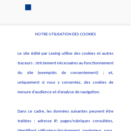
NOTRE UTILISATION DES COOKIES
Informations
Navigation
Le site édité par Lexing utilise des cookies et autres
Alerte professionnelle
Activités
traceurs : strictement nécessaires au fonctionnement
Déclaration d'accessibilité
Actualités
du site (exemptés de consentement) ; et,
Notice Légale
Evènement
Politique de protection des
uniquement si vous y consentez, des cookies de
Publications
données
mesure d’audience et d’analyse de navigation.
Politique cookies
Contact
Dans ce cadre, les données suivantes peuvent être
Crédit Photo
traitées : adresse IP, pages/rubriques consultées,
identifiant utilisateur/équipement, navigateur, pays,