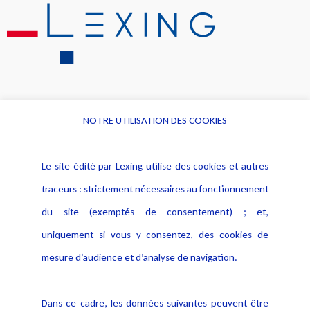
NOTRE UTILISATION DES COOKIES
Informations
Navigation
Le site édité par Lexing utilise des cookies et autres
Alerte professionnelle
Activités
traceurs : strictement nécessaires au fonctionnement
Déclaration d'accessibilité
Actualités
du site (exemptés de consentement) ; et,
Notice Légale
Evènement
Politique de protection des
uniquement si vous y consentez, des cookies de
Publications
données
mesure d’audience et d’analyse de navigation.
Politique cookies
Contact
Dans ce cadre, les données suivantes peuvent être