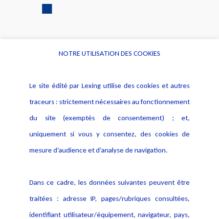
NOTRE UTILISATION DES COOKIES
Informations
Navigation
Le site édité par Lexing utilise des cookies et autres
Alerte professionnelle
Activités
traceurs : strictement nécessaires au fonctionnement
Déclaration d'accessibilité
Actualités
du site (exemptés de consentement) ; et,
Notice Légale
Evènement
Politique de protection des
uniquement si vous y consentez, des cookies de
Publications
données
mesure d’audience et d’analyse de navigation.
Politique cookies
Contact
Dans ce cadre, les données suivantes peuvent être
Crédit Photo
traitées : adresse IP, pages/rubriques consultées,
identifiant utilisateur/équipement, navigateur, pays,