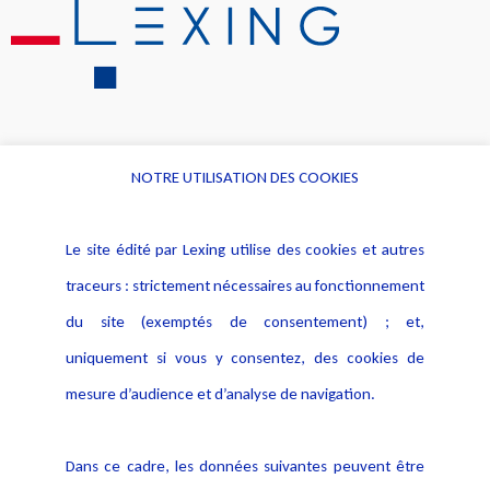
NOTRE UTILISATION DES COOKIES
Informations
Navigation
Le site édité par Lexing utilise des cookies et autres
Alerte professionnelle
Activités
traceurs : strictement nécessaires au fonctionnement
Déclaration d'accessibilité
Actualités
du site (exemptés de consentement) ; et,
Notice Légale
Evènement
Politique de protection des
uniquement si vous y consentez, des cookies de
Publications
données
mesure d’audience et d’analyse de navigation.
Politique cookies
Contact
Dans ce cadre, les données suivantes peuvent être
Crédit Photo