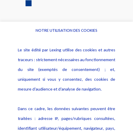
NOTRE UTILISATION DES COOKIES
Informations
Navigation
Le site édité par Lexing utilise des cookies et autres
Alerte professionnelle
Activités
traceurs : strictement nécessaires au fonctionnement
Déclaration d'accessibilité
Actualités
du site (exemptés de consentement) ; et,
Notice Légale
Evènement
Politique de protection des
uniquement si vous y consentez, des cookies de
Publications
données
mesure d’audience et d’analyse de navigation.
Politique cookies
Contact
Dans ce cadre, les données suivantes peuvent être
Crédit Photo
traitées : adresse IP, pages/rubriques consultées,
identifiant utilisateur/équipement, navigateur, pays,