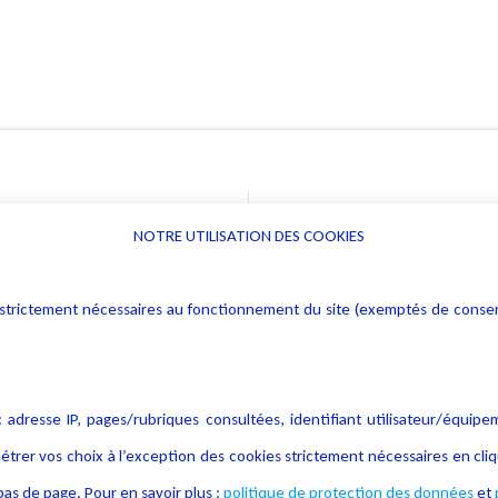
NOTRE UTILISATION DES COOKIES
Informations
Navigation
rs : strictement nécessaires au fonctionnement du site (exemptés de cons
Alerte professionnelle
Activités
Déclaration d'accessibilité
Actualités
Notice Légale
Evènement
 adresse IP, pages/rubriques consultées, identifiant utilisateur/équipe
Politique de protection des
Publications
étrer vos choix à l’exception des cookies strictement nécessaires en c
données
as de page. Pour en savoir plus :
politique de protection des données
et
Politique cookies