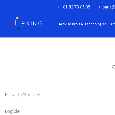
Aller
01 82 73 05 05
paris@
au
contenu
Activité Droit & Technologies
Ac
C
Fiscalité/Société
Logiciel