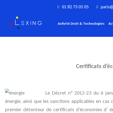
Aller
01 82 73 05 05
paris@
au
contenu
Activité Droit & Technologies
Ac
Certificats d’é
Le Décret n° 2012-23 du 6 janv
énergie, ainsi que les sanctions applicables en c
premier détenteur de certificats d’économies d’ é