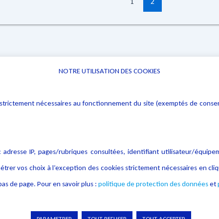
1
2
NOTRE UTILISATION DES COOKIES
Informations
Navigation
rs : strictement nécessaires au fonctionnement du site (exemptés de cons
Alerte professionnelle
Activités
Déclaration d'accessibilité
Actualités
Notice Légale
Evènement
 adresse IP, pages/rubriques consultées, identifiant utilisateur/équipe
Politique de protection des
Publications
étrer vos choix à l’exception des cookies strictement nécessaires en c
données
as de page. Pour en savoir plus :
politique de protection des données
et
Politique cookies
Contact
Crédit Photo
PARAMETRER
TOUT REFUSER
TOUT ACCEPTER