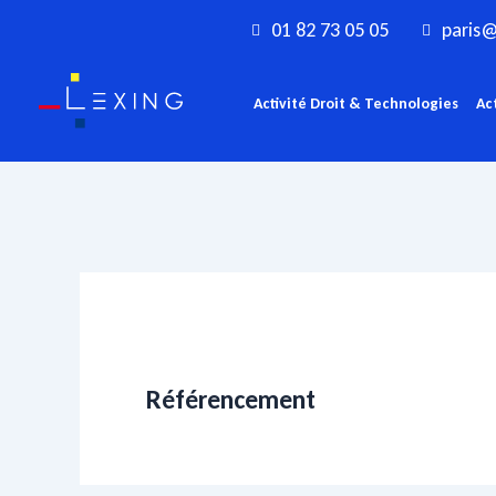
Aller
01 82 73 05 05
paris@
au
contenu
Activité Droit & Technologies
Ac
Référencement