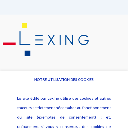
NOTRE UTILISATION DES COOKIES
Informations
Navigation
Le site édité par Lexing utilise des cookies et autres
Alerte professionnelle
Activités
traceurs : strictement nécessaires au fonctionnement
Déclaration d'accessibilité
Actualités
du site (exemptés de consentement) ; et,
Notice Légale
Evènement
Politique de protection des
uniquement si vous y consentez, des cookies de