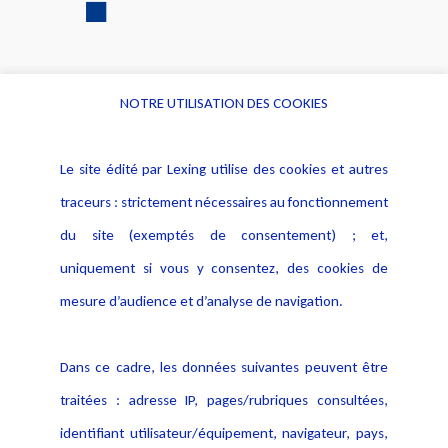
NOTRE UTILISATION DES COOKIES
Informations
Navigation
Le site édité par Lexing utilise des cookies et autres
Alerte professionnelle
Activités
traceurs : strictement nécessaires au fonctionnement
Déclaration d'accessibilité
Actualités
du site (exemptés de consentement) ; et,
Notice Légale
Evènement
Politique de protection des
uniquement si vous y consentez, des cookies de
Publications
données
mesure d’audience et d’analyse de navigation.
Politique cookies
Contact
Dans ce cadre, les données suivantes peuvent être
Crédit Photo
traitées : adresse IP, pages/rubriques consultées,
identifiant utilisateur/équipement, navigateur, pays,