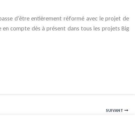
n passe d’être entièrement réformé avec le projet de
re en compte dès à présent dans tous les projets Big
SUIVANT
Déclaration Cnil d’un matériel de contrôle d’activité obligatoire