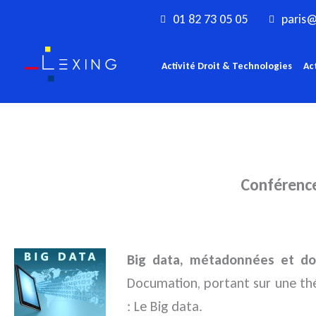
Aller
01 82 73 05 05
paris@
au
contenu
Activité Droit & Technologies
Ac
Conférence
Big data, métadonnées et do
Documation
, portant sur une th
: Le Big data.