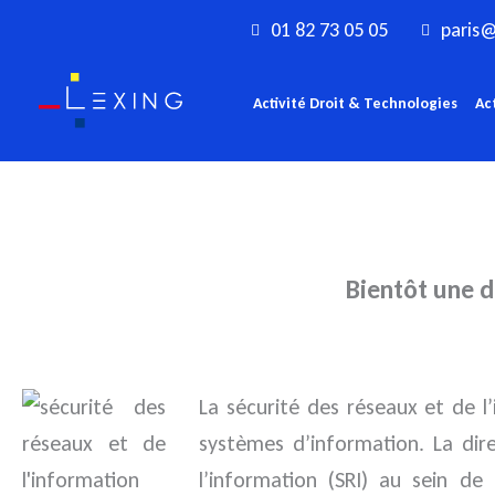
Aller
01 82 73 05 05
paris@
au
contenu
Activité Droit & Technologies
Ac
Bientôt une di
La sécurité des réseaux et de 
systèmes d’information. La dir
l’information (SRI) au sein d