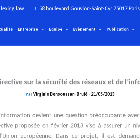
lexing.law
58 boulevard Gouvion-Saint-Cyr 75017 Paris
tualité
Entreprise
Equipe
Evènement
Publication
rective sur la sécurité des réseaux et de l’in
Virginie Bensoussan-Brulé
21/05/2013
Par
-
l’information devient une question préoccupante ave
ective proposée en février 2013 vise à assurer un 
e l’Union européenne.
Dans ce projet, il est deman