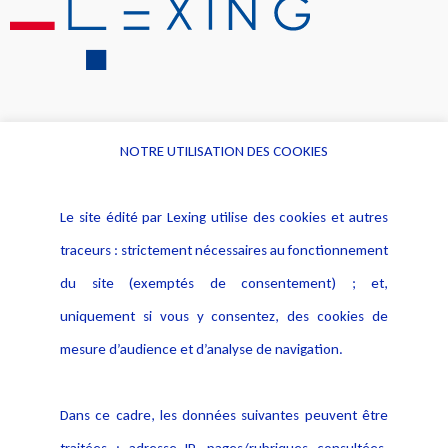
NOTRE UTILISATION DES COOKIES
Informations
Navigation
Le site édité par Lexing utilise des cookies et autres
Alerte professionnelle
Activités
traceurs : strictement nécessaires au fonctionnement
Déclaration d'accessibilité
Actualités
du site (exemptés de consentement) ; et,
Notice Légale
Evènement
Politique de protection des
uniquement si vous y consentez, des cookies de
Publications
données
mesure d’audience et d’analyse de navigation.
Politique cookies
Contact
Dans ce cadre, les données suivantes peuvent être
Crédit Photo