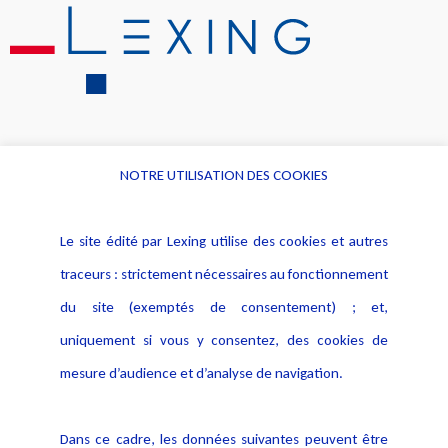
NOTRE UTILISATION DES COOKIES
Informations
Navigation
Le site édité par Lexing utilise des cookies et autres
Alerte professionnelle
Activités
traceurs : strictement nécessaires au fonctionnement
Déclaration d'accessibilité
Actualités
du site (exemptés de consentement) ; et,
Notice Légale
Evènement
Politique de protection des
uniquement si vous y consentez, des cookies de
Publications
données
mesure d’audience et d’analyse de navigation.
Politique cookies
Contact
Dans ce cadre, les données suivantes peuvent être