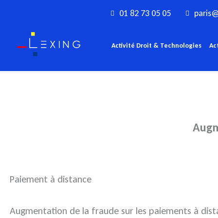
Aller
01 82 73 05 05
paris@
au
contenu
Activité Droit & Technologies
Ac
Augme
Paiement à distance
Augmentation de la fraude sur les paiements à dis