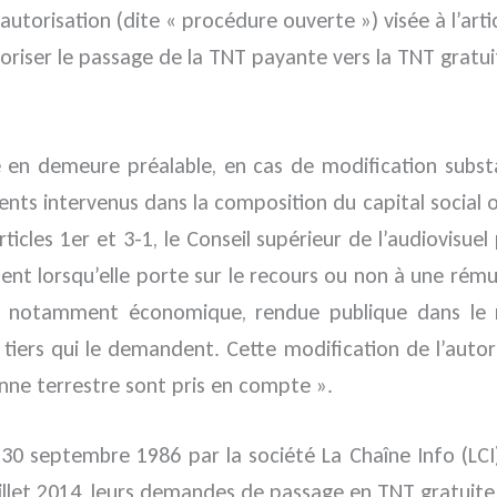
utorisation (dite « procédure ouverte ») visée à l’arti
riser le passage de la TNT payante vers la TNT gratuite
se en demeure préalable, en cas de modification substa
ts intervenus dans la composition du capital social o
icles 1er et 3-1, le Conseil supérieur de l’audiovisu
nt lorsqu’elle porte sur le recours ou non à une rému
, notamment économique, rendue publique dans le re
es tiers qui le demandent. Cette modification de l’auto
ienne terrestre sont pris en compte ».
du 30 septembre 1986 par la société La Chaîne Info (LCI
juillet 2014, leurs demandes de passage en TNT gratuite