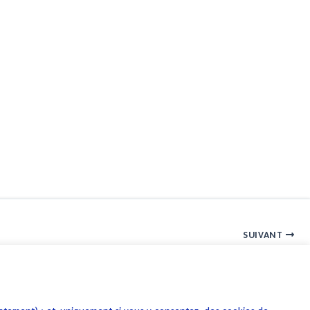
SUIVANT
De l’opportunité de doter les robots de la personnalité juridique