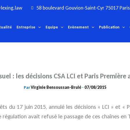
lexing.law
58 boulevard Gouvion-Saint-Cyr 75017 Paris
tualité
Entreprise
Equipe
Evènement
Publication
uel : les décisions CSA LCI et Paris Première
Virginie Bensoussan-Brulé
07/08/2015
Par
-
êts du 17 juin 2015, annulé les décisions « LCI » et « 
de régulation avait refusé le passage de ces chaînes en 