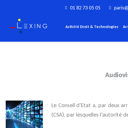
Aller
01 82 73 05 05
paris@
au
contenu
Activité Droit & Technologies
Ac
Audiovis
Le Conseil d’Etat a, par deux arr
(CSA), par lesquelles l’autorité 