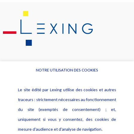
NOTRE UTILISATION DES COOKIES
Informations
Navigation
Le site édité par Lexing utilise des cookies et autres
Alerte professionnelle
Activités
traceurs : strictement nécessaires au fonctionnement
Déclaration d'accessibilité
Actualités
du site (exemptés de consentement) ; et,
Notice Légale
Evènement
Politique de protection des
uniquement si vous y consentez, des cookies de
Publications
données
mesure d’audience et d’analyse de navigation.