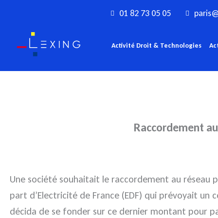
Aller
01 82 73 05 05
paris@
au
contenu
Activité Droit & Technologies
Ac
Raccordement au r
Une société souhaitait le raccordement au réseau pu
part d’Electricité de France (EDF) qui prévoyait un c
décida de se fonder sur ce dernier montant pour p