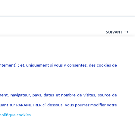
SUIVANT
Condamnation d’une société qui avait collecté des données personnelles sensibles
entement) ; et, uniquement si vous y consentez, des cookies de
ment, navigateur, pays, dates et nombre de visites, source de
liquant sur PARAMETRER ci-dessous. Vous pourrez modifier votre
politique cookies
Copyright © 2026 Lexing