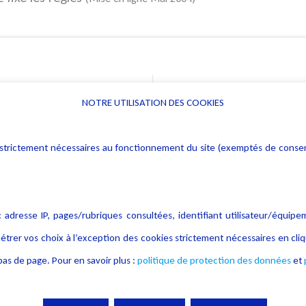
NOTRE UTILISATION DES COOKIES
Informations
Navigation
rs : strictement nécessaires au fonctionnement du site (exemptés de cons
Alerte professionnelle
Activités
Déclaration d'accessibilité
Actualités
Notice Légale
Evènement
 adresse IP, pages/rubriques consultées, identifiant utilisateur/équipe
Politique de protection des
Publications
étrer vos choix à l’exception des cookies strictement nécessaires en c
données
as de page. Pour en savoir plus :
politique de protection des données
et
Politique cookies
Contact
Crédit Photo