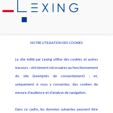
NOTRE UTILISATION DES COOKIES
Informations
Navigation
Le site édité par Lexing utilise des cookies et autres
Alerte professionnelle
Activités
traceurs : strictement nécessaires au fonctionnement
Déclaration d'accessibilité
Actualités
du site (exemptés de consentement) ; et,
Notice Légale
Evènement
Politique de protection des
uniquement si vous y consentez, des cookies de
Publications
données
mesure d’audience et d’analyse de navigation.
Politique cookies
Contact
Dans ce cadre, les données suivantes peuvent être