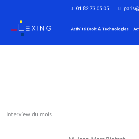
Aller
01 82 73 05 05
paris@
au
contenu
Activité Droit & Technologies
Ac
Interview du mois