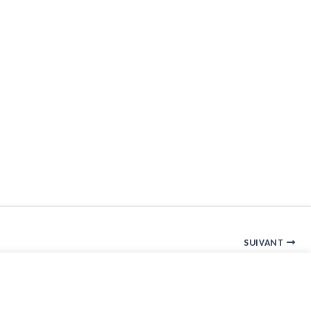
SUIVANT
Archive – Actualité – 17 mars 2008