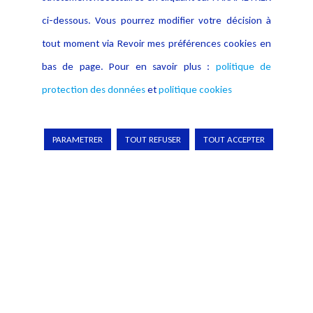
ci-dessous. Vous pourrez modifier votre décision à
tout moment via Revoir mes préférences cookies en
bas de page. Pour en savoir plus :
politique de
protection des données
et
politique cookies
PARAMETRER
TOUT REFUSER
TOUT ACCEPTER
Pour en apprendre davantage