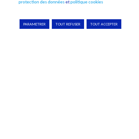
Lire plus
protection des données
et
politique cookies
PARAMETRER
TOUT REFUSER
TOUT ACCEPTER
La cobotique juridique #3 : Les malfaçons. Ce troisième épisode
détaille les différents facteurs de malfaçons et comment les
corriger...
Lire plus