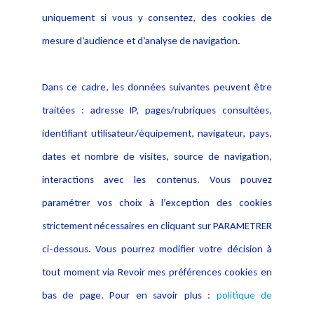
uniquement si vous y consentez, des cookies de
mesure d’audience et d’analyse de navigation.
Dans ce cadre, les données suivantes peuvent être
traitées : adresse IP, pages/rubriques consultées,
identifiant utilisateur/équipement, navigateur, pays,
dates et nombre de visites, source de navigation,
interactions avec les contenus. Vous pouvez
paramétrer vos choix à l’exception des cookies
Le règlement européen sur l'intelligence artificielle
strictement nécessaires en cliquant sur PARAMETRER
Le Règlement européen sur l’intelligence artificielle constitue un
ci-dessous. Vous pourrez modifier votre décision à
outil essentiel pour comprendre les enjeux juridiques et techniques
que pose le RIA (ou AI Act). L’ouvrage analyse et souligne les points
tout moment via Revoir mes préférences cookies en
clé et analyse article par article ce texte...
bas de page. Pour en savoir plus :
politique de