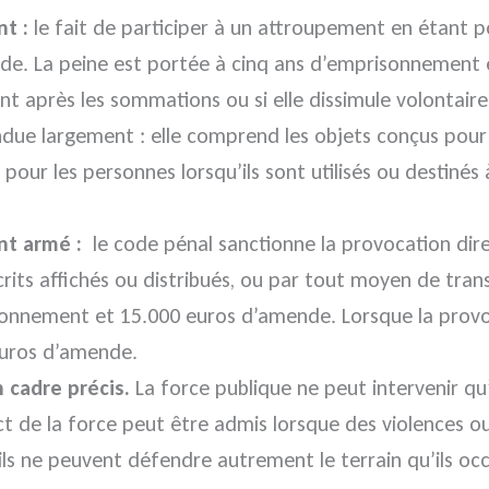
nt :
le fait de participer à un attroupement en étant p
e. La peine est portée à cinq ans d’emprisonnement e
nt après les sommations ou si elle dissimule volontair
endue largement : elle comprend les objets conçus pour
our les personnes lorsqu’ils sont utilisés ou destinés 
nt armé :
le code pénal sanctionne la provocation dir
crits affichés ou distribués, ou par tout moyen de trans
sonnement et 15.000 euros d’amende. Lorsque la provoca
euros d’amende.
 cadre précis.
La force publique ne peut intervenir q
ct de la force peut être admis lorsque des violences ou
ils ne peuvent défendre autrement le terrain qu’ils oc