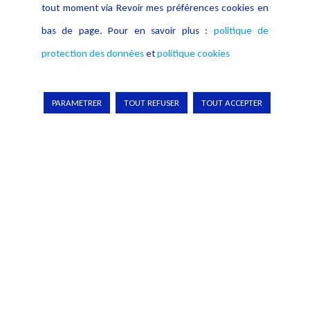
tout moment via Revoir mes préférences cookies en
clé et analyse article par article ce texte...
bas de page. Pour en savoir plus :
politique de
Lire plus
protection des données
et
politique cookies
PARAMETRER
TOUT REFUSER
TOUT ACCEPTER
La cobotique juridique #3 : Les malfaçons. Ce troisième épisode
détaille les différents facteurs de malfaçons et comment les
corriger...
Lire plus