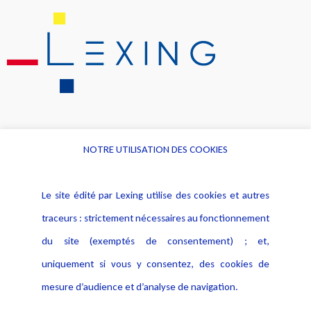
NOTRE UTILISATION DES COOKIES
Informations
Navigation
Le site édité par Lexing utilise des cookies et autres
Alerte professionnelle
Activités
traceurs : strictement nécessaires au fonctionnement
Déclaration d'accessibilité
Actualités
du site (exemptés de consentement) ; et,
Notice Légale
Evènement
Politique de protection des
uniquement si vous y consentez, des cookies de
Publications
données
mesure d’audience et d’analyse de navigation.
Politique cookies