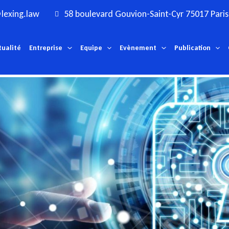
lexing.law
58 boulevard Gouvion-Saint-Cyr 75017 Paris
tualité
Entreprise
Equipe
Evènement
Publication