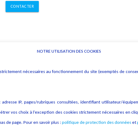
CONTACTER
NOTRE UTILISATION DES COOKIES
Informations
Navigation
rs : strictement nécessaires au fonctionnement du site (exemptés de cons
Alerte professionnelle
Activités
Déclaration d'accessibilité
Actualités
Notice Légale
Evènement
 adresse IP, pages/rubriques consultées, identifiant utilisateur/équipe
Politique de protection des
Publications
étrer vos choix à l’exception des cookies strictement nécessaires en c
données
as de page. Pour en savoir plus :
politique de protection des données
et
Politique cookies
Contact