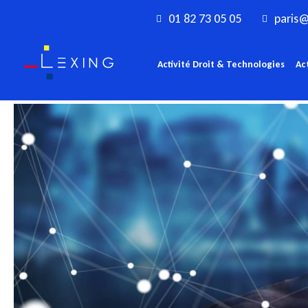
Aller
01 82 73 05 05
paris@
au
contenu
Activité Droit & Technologies
Ac