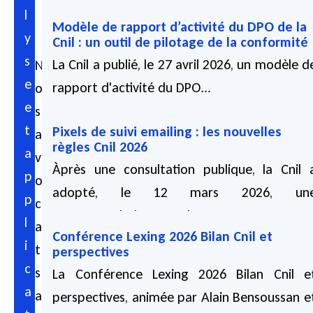
l
l
Modèle de rapport d’activité du DPO de la
y
Cnil : un outil de pilotage de la conformité
s
La Cnil a publié, le 27 avril 2026, un modèle d
N
e
rapport d'activité du DPO...
o
e
s
07 08 2026
t
Pixels de suivi emailing : les nouvelles
a
règles Cnil 2026
a
v
Àprès une consultation publique, la Cnil 
p
o
adopté, le 12 mars 2026, un
p
c
recommandation encadrant...
l
a
Conférence Lexing 2026 Bilan Cnil et
05 08 2026
i
t
perspectives
c
s
La Conférence Lexing 2026 Bilan Cnil e
a
a
perspectives, animée par Alain Bensoussan e