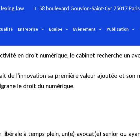
lexing.law
58 boulevard Gouvion-Saint-Cyr 75017 Paris
tualité
Entreprise
Equipe
Evènement
Publication
tivité en droit numérique, le cabinet recherche un avoc
ait de l’innovation sa première valeur ajoutée et son 
ligrane le droit du numérique.
 libérale à temps plein, un(e) avocat(e) senior ou ay