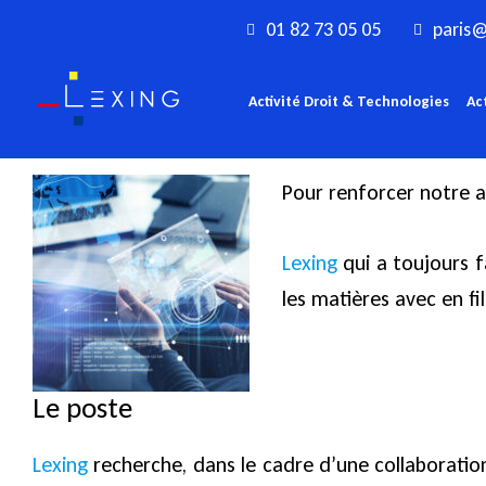
Aller
01 82 73 05 05
paris@
au
contenu
Activité Droit & Technologies
Ac
Pour renforcer notre ac
Lexing
qui a toujours f
les matières avec en fi
Le poste
Lexing
recherche, dans le cadre d’une collaboration