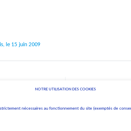
s, le 15 juin 2009
NOTRE UTILISATION DES COOKIES
Informations
Navigation
rs : strictement nécessaires au fonctionnement du site (exemptés de cons
Alerte professionnelle
Activités
Déclaration d'accessibilité
Actualités