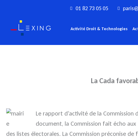
Aller
01 82 73 05 05
paris@
au
contenu
Activité Droit & Technologies
Ac
La Cada favorabl
Le rapport d’activité de la Commission 
document, la Commission fait écho aux pri
des listes électorales.
La Commission préconise de fai