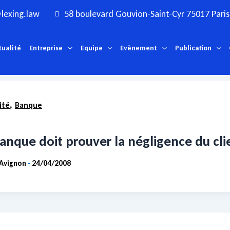
lexing.law
58 boulevard Gouvion-Saint-Cyr 75017 Paris
tualité
Entreprise
Equipe
Evènement
Publication
,
ité
Banque
Résultats de recherche pour :
Preuve
Voici les résultats de votre recherche.
anque doit prouver la négligence du cli
 Avignon
24/04/2008
-