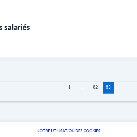
 salariés
1
…
82
83
NOTRE UTILISATION DES COOKIES