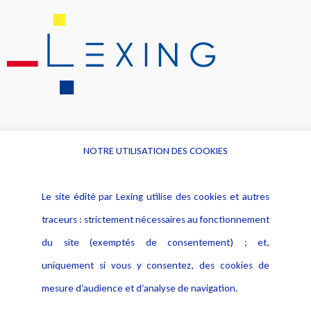
NOTRE UTILISATION DES COOKIES
Informations
Navigation
Le site édité par Lexing utilise des cookies et autres
Alerte professionnelle
Activités
traceurs : strictement nécessaires au fonctionnement
Déclaration d'accessibilité
Actualités
du site (exemptés de consentement) ; et,
Notice Légale
Evènement
Politique de protection des
uniquement si vous y consentez, des cookies de
Publications
données
mesure d’audience et d’analyse de navigation.
Politique cookies