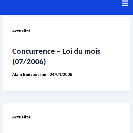
Aller
au
contenu
Actualité
Résultats de recherche pour :
Preuve
Voici les résultats de votre recherche.
Concurrence – Loi du mois
(07/2006)
Alain Bensoussan
24/04/2008
-
Actualité