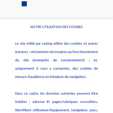
NOTRE UTILISATION DES COOKIES
Informations
Navigation
Le site édité par Lexing utilise des cookies et autres
Alerte professionnelle
Activités
traceurs : strictement nécessaires au fonctionnement
Déclaration d'accessibilité
Actualités
du site (exemptés de consentement) ; et,
Notice Légale
Evènement
Politique de protection des
uniquement si vous y consentez, des cookies de
Publications
données
mesure d’audience et d’analyse de navigation.
Politique cookies
Contact
Dans ce cadre, les données suivantes peuvent être
Crédit Photo
traitées : adresse IP, pages/rubriques consultées,
identifiant utilisateur/équipement, navigateur, pays,