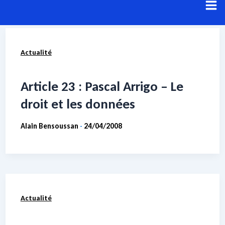
Aller
au
contenu
Actualité
Résultats de recherche pour :
Expertise
Voici les résultats de votre recherche.
Article 23 : Pascal Arrigo – Le
droit et les données
Alain Bensoussan
24/04/2008
-
Actualité