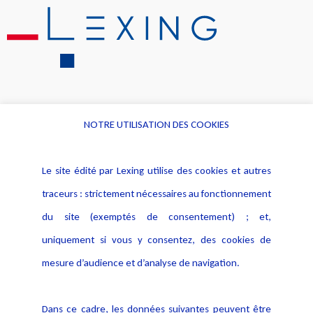
NOTRE UTILISATION DES COOKIES
Informations
Navigation
Le site édité par Lexing utilise des cookies et autres
Alerte professionnelle
Activités
traceurs : strictement nécessaires au fonctionnement
Déclaration d'accessibilité
Actualités
du site (exemptés de consentement) ; et,
Notice Légale
Evènement
Politique de protection des
uniquement si vous y consentez, des cookies de
Publications
données
mesure d’audience et d’analyse de navigation.
Politique cookies
Contact
Dans ce cadre, les données suivantes peuvent être