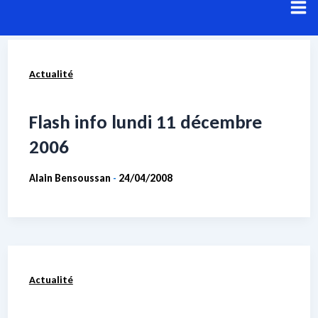
Aller
au
contenu
Actualité
Résultats de recherche pour :
matériel
Voici les résultats de votre recherche.
Flash info lundi 11 décembre
2006
Alain Bensoussan
24/04/2008
-
Actualité