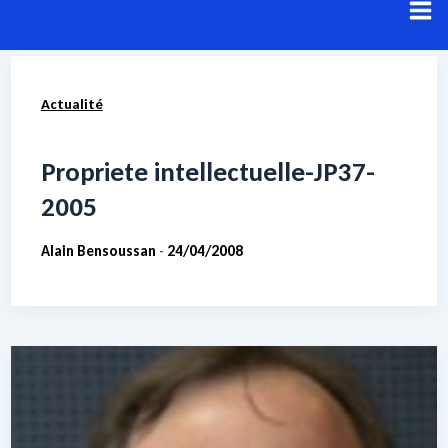
Aller
au
contenu
Actualité
Résultats de recherche pour :
matériel
Voici les résultats de votre recherche.
Propriete intellectuelle-JP37-
2005
Alain Bensoussan
24/04/2008
-