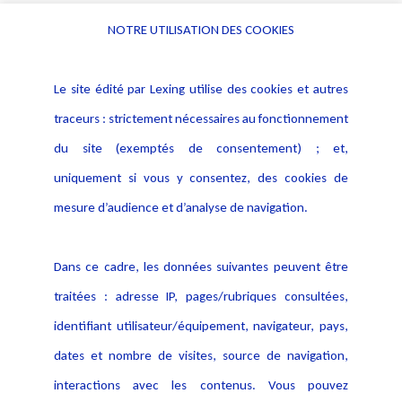
NOTRE UTILISATION DES COOKIES
Informations
Navigation
Le site édité par Lexing utilise des cookies et autres
Alerte professionnelle
Activités
traceurs : strictement nécessaires au fonctionnement
Déclaration d'accessibilité
Actualités
du site (exemptés de consentement) ; et,
Notice Légale
Evènement
Politique de protection des
uniquement si vous y consentez, des cookies de
Publications
données
mesure d’audience et d’analyse de navigation.
Politique cookies
Contact
Dans ce cadre, les données suivantes peuvent être
Crédit Photo
traitées : adresse IP, pages/rubriques consultées,
identifiant utilisateur/équipement, navigateur, pays,
dates et nombre de visites, source de navigation,
interactions avec les contenus. Vous pouvez