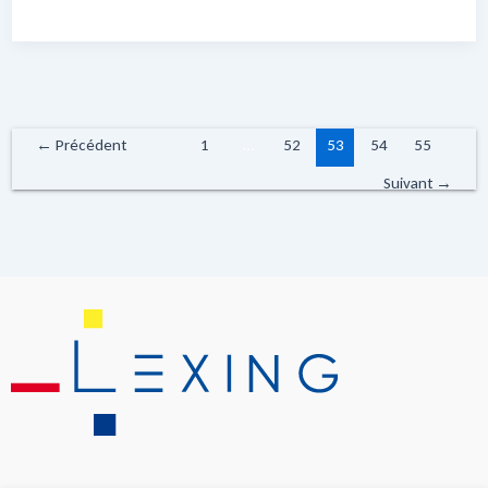
←
Précédent
1
…
52
53
54
55
Suivant
→