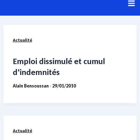
Aller
au
contenu
Résultats de recherche pour :
Relation de
Actualité
travail
Voici les résultats de votre recherche.
Emploi dissimulé et cumul
d'indemnités
Alain Bensoussan
29/01/2010
-
Actualité