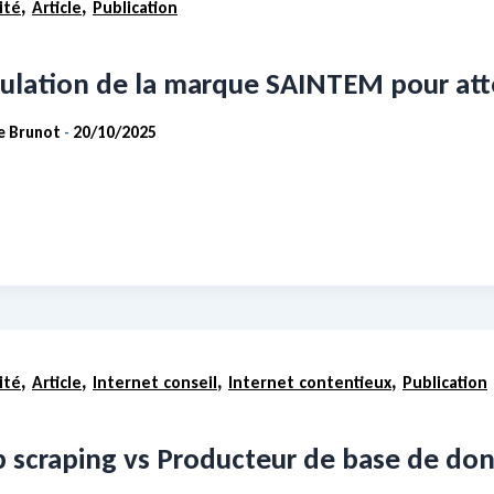
,
,
ité
Article
Publication
ulation de la marque SAINTEM pour atte
ie Brunot
20/10/2025
-
,
,
,
,
ité
Article
Internet conseil
Internet contentieux
Publication
scraping vs Producteur de base de donné