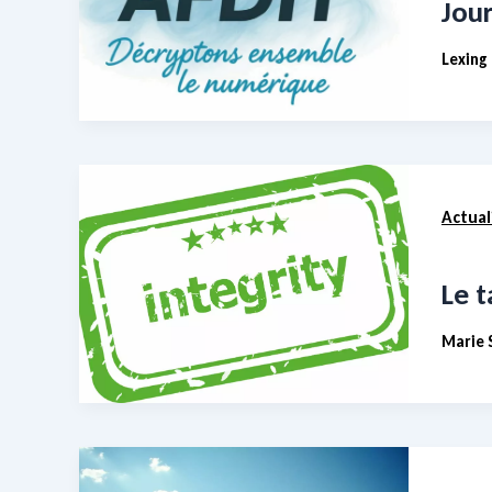
Jour
Lexing
Actual
Le t
Marie 