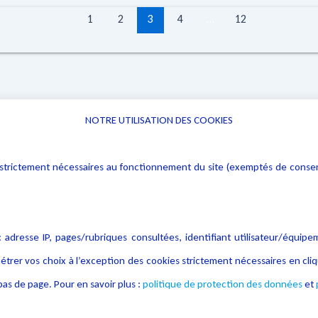
1
2
3
4
…
12
NOTRE UTILISATION DES COOKIES
Informations
Navigation
rs : strictement nécessaires au fonctionnement du site (exemptés de cons
Alerte professionnelle
Activités
Déclaration d'accessibilité
Actualités
Notice Légale
Evènement
 adresse IP, pages/rubriques consultées, identifiant utilisateur/équipe
Politique de protection des
Publications
étrer vos choix à l’exception des cookies strictement nécessaires en c
données
as de page. Pour en savoir plus :
politique de protection des données
et
Politique cookies
Contact