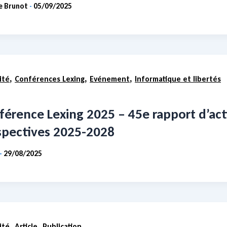
ie Brunot
05/09/2025
-
,
,
,
ité
Conférences Lexing
Evénement
Informatique et libertés
érence Lexing 2025 – 45e rapport d’activ
spectives 2025-2028
29/08/2025
-
,
,
ité
Article
Publication