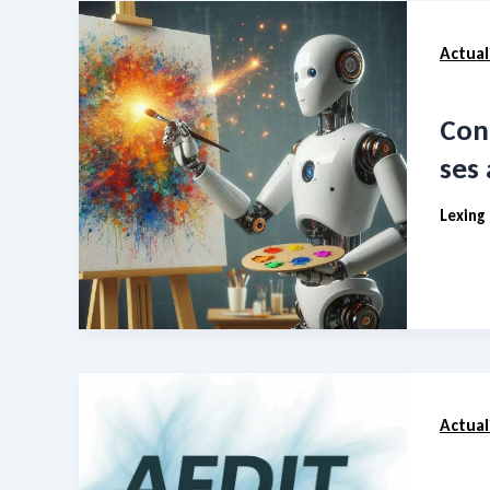
Actual
Con
ses 
Lexing
Actual