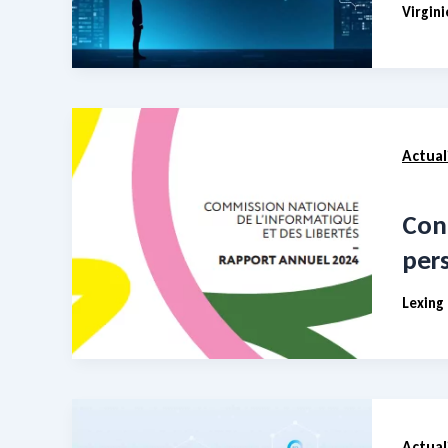
Virgin
Actual
Conf
per
Lexing
Actual