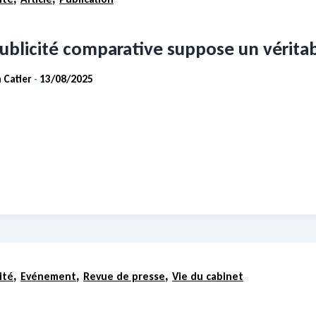
publicité comparative suppose un vérita
 Catier
13/08/2025
-
,
,
,
ité
Evénement
Revue de presse
Vie du cabinet