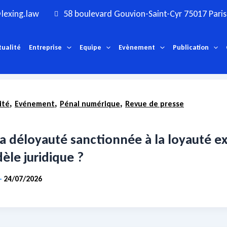
lexing.law
58 boulevard Gouvion-Saint-Cyr 75017 Paris
tualité
Entreprise
Equipe
Evènement
Publication
,
,
,
ité
Evénement
Pénal numérique
Revue de presse
ésultats de recherche pour :
Pratique déloya
Voici les résultats de votre recherche.
la déloyauté sanctionnée à la loyauté e
èle juridique ?
24/07/2026
-