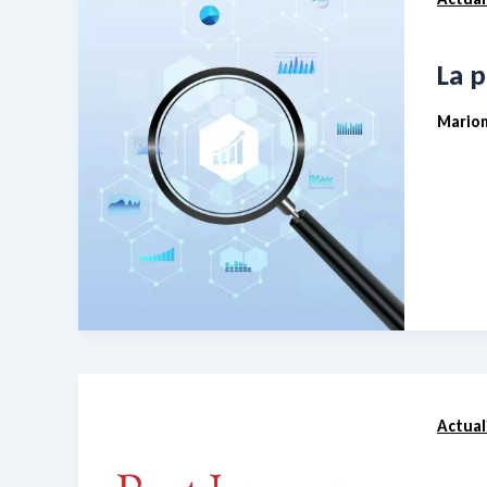
La 
Marion
Actual