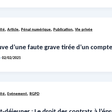
,
,
,
,
ité
Article
Pénal numérique
Publication
Vie privée
uve d’une faute grave tirée d’un compt
02/02/2021
-
,
,
ité
Evénement
RGPD
t-déjeuner : Le droit des contrats à l’