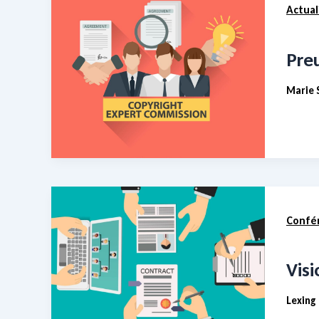
Actual
Preu
Marie 
Confér
Visi
Lexing