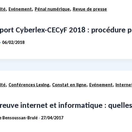
,
,
,
ité
Evénement
Pénal numérique
Revue de presse
port Cyberlex-CECyF 2018 : procédure 
06/02/2018
-
,
,
,
,
ité
Conférences Lexing
Constat en ligne
Evénement
Interne
reuve internet et informatique : quelles
ie Bensoussan-Brulé
27/04/2017
-