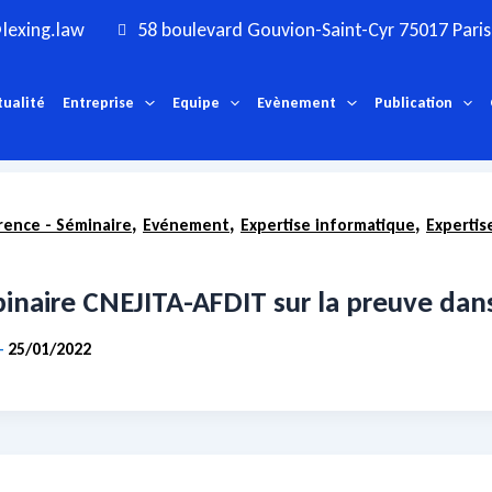
lexing.law
58 boulevard Gouvion-Saint-Cyr 75017 Paris
tualité
Entreprise
Equipe
Evènement
Publication
,
,
,
ence - Séminaire
Evénement
Expertise informatique
Expertis
Résultats de recherche pour :
Preuve
Voici les résultats de votre recherche.
naire CNEJITA-AFDIT sur la preuve dans 
25/01/2022
-