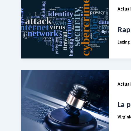
Actual
Rap
Lexing
Actual
La p
Virgin