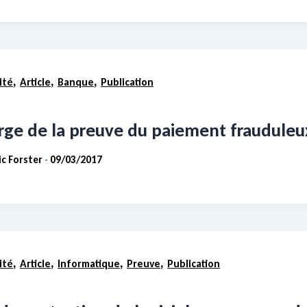
,
,
,
ité
Article
Banque
Publication
rge de la preuve du paiement frauduleux
ic Forster
09/03/2017
-
,
,
,
,
ité
Article
Informatique
Preuve
Publication