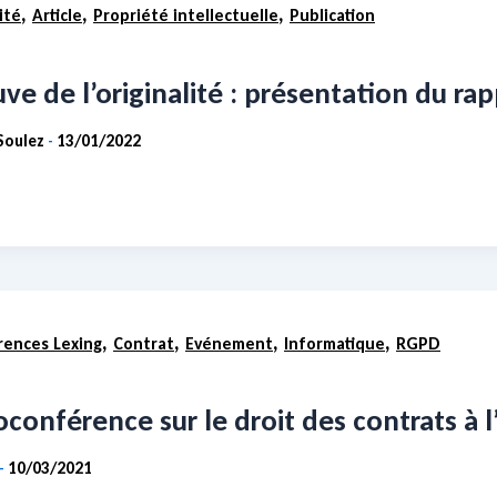
,
,
,
ité
Article
Propriété intellectuelle
Publication
ve de l’originalité : présentation du ra
Soulez
13/01/2022
-
,
,
,
,
ences Lexing
Contrat
Evénement
Informatique
RGPD
oconférence sur le droit des contrats à
10/03/2021
-