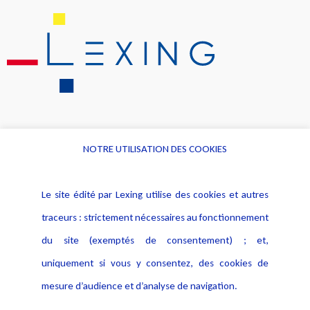
NOTRE UTILISATION DES COOKIES
Informations
Navigation
Le site édité par Lexing utilise des cookies et autres
Alerte professionnelle
Activités
traceurs : strictement nécessaires au fonctionnement
Déclaration d'accessibilité
Actualités
du site (exemptés de consentement) ; et,
Notice Légale
Evènement
Politique de protection des
uniquement si vous y consentez, des cookies de
Publications
données
mesure d’audience et d’analyse de navigation.
Politique cookies