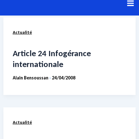
Aller
au
contenu
Actualité
Résultats de recherche pour :
architecture
Voici les résultats de votre recherche.
Article 24 Infogérance
internationale
Alain Bensoussan
24/04/2008
-
Actualité