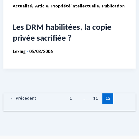
,
,
,
Actualité
Article
Propriété intellectuelle
Publication
Les DRM habilitées, la copie
privée sacrifiée ?
Lexing
05/03/2006
-
←
Précédent
1
…
11
12