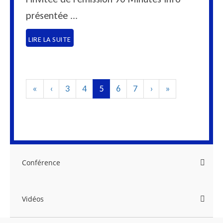
présentée ...
LIRE LA SUITE
«
‹
3
4
5
6
7
›
»
Conférence
Vidéos