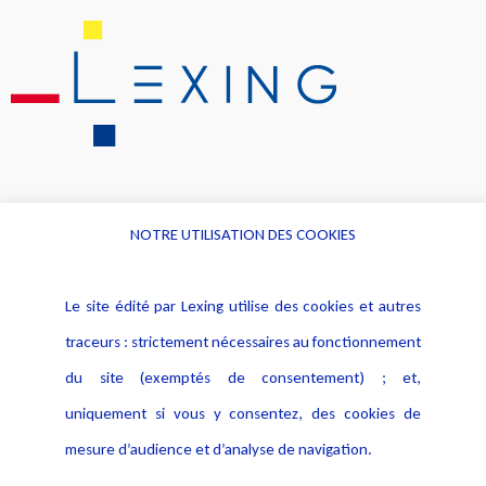
NOTRE UTILISATION DES COOKIES
Informations
Navigation
Le site édité par Lexing utilise des cookies et autres
Alerte professionnelle
Activités
traceurs : strictement nécessaires au fonctionnement
Déclaration d'accessibilité
Actualités
du site (exemptés de consentement) ; et,
Notice Légale
Evènement
Politique de protection des
uniquement si vous y consentez, des cookies de
Publications
données
mesure d’audience et d’analyse de navigation.
Politique cookies