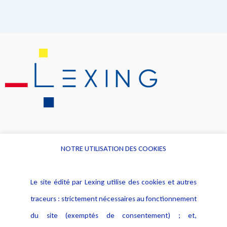
NOTRE UTILISATION DES COOKIES
Informations
Navigation
Le site édité par Lexing utilise des cookies et autres
Alerte professionnelle
Activités
traceurs : strictement nécessaires au fonctionnement
Déclaration d'accessibilité
Actualités
du site (exemptés de consentement) ; et,
Notice Légale
Evènement