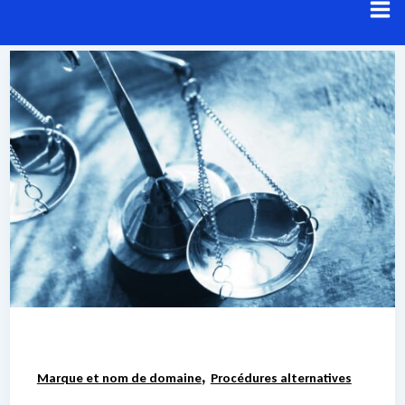
Aller
au
contenu
Résultats de recherche pour :
UDRP
Voici les résultats de votre recherche.
,
Marque et nom de domaine
Procédures alternatives